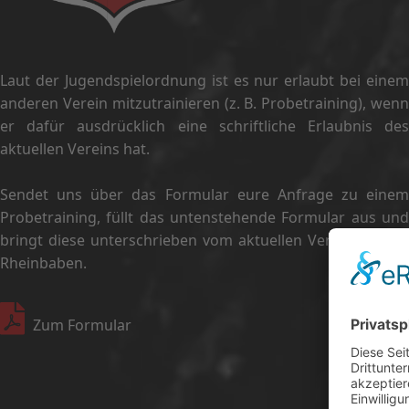
Laut der Jugendspielordnung ist es nur erlaubt bei einem
anderen Verein mitzutrainieren (z. B. Probetraining), wenn
er dafür
ausdrücklich eine schriftliche Erlaubnis de
aktuellen Vereins hat
.
Sendet uns über das Formular eure Anfrage zu einem
Probetraining, füllt das
untenstehende Formular aus und
bringt diese unterschrieben vom aktuellen Verein mit auf
Rheinbaben.
Zum Formular