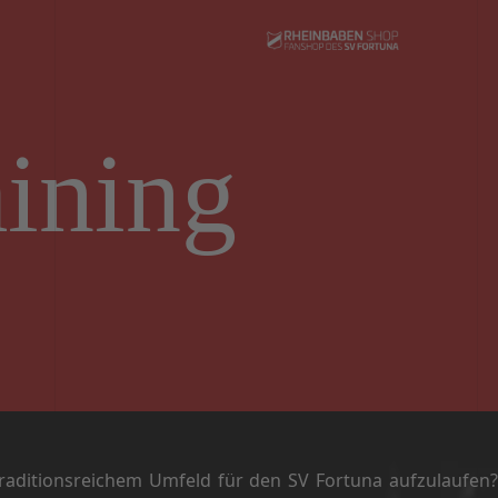
aining
traditionsreichem Umfeld für den SV Fortuna aufzulaufen?