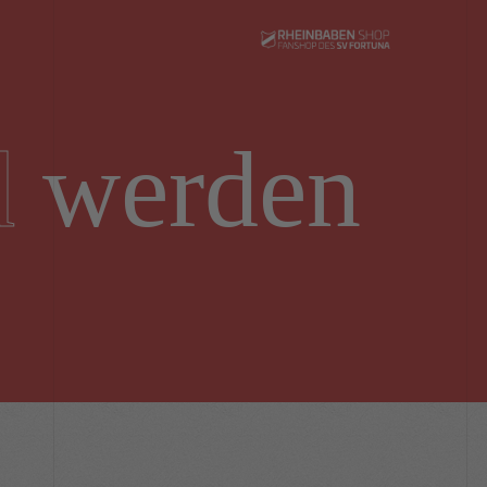
d
werden