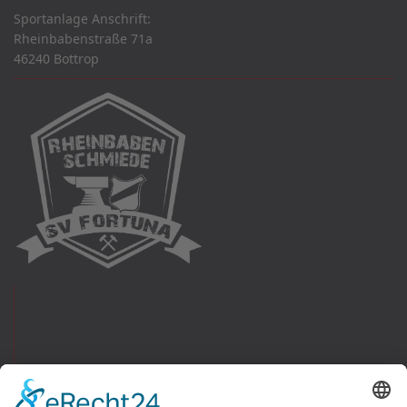
Sportanlage Anschrift:
Rheinbabenstraße 71a
46240 Bottrop