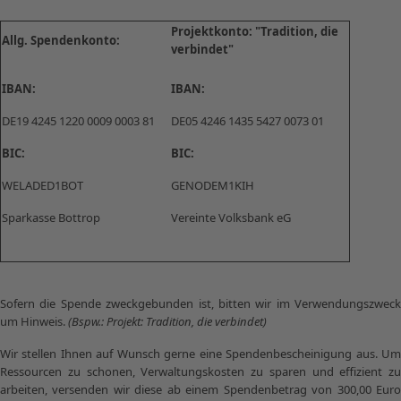
Projektkonto: "Tradition, die
Allg. Spendenkonto:
verbindet"
IBAN:
IBAN:
DE19 4245 1220 0009 0003 81
DE05 4246 1435 5427 0073 01
BIC:
BIC:
WELADED1BOT
GENODEM1KIH
Sparkasse Bottrop
Vereinte Volksbank eG
Sofern die Spende zweckgebunden ist, bitten wir im Verwendungszweck
um Hinweis.
(Bspw.: Projekt: Tradition, die verbindet)
Wir stellen Ihnen auf Wunsch gerne eine Spendenbescheinigung aus. Um
Ressourcen zu schonen, Verwaltungskosten zu sparen und effizient zu
arbeiten, versenden wir diese ab einem Spendenbetrag von 300,00 Euro