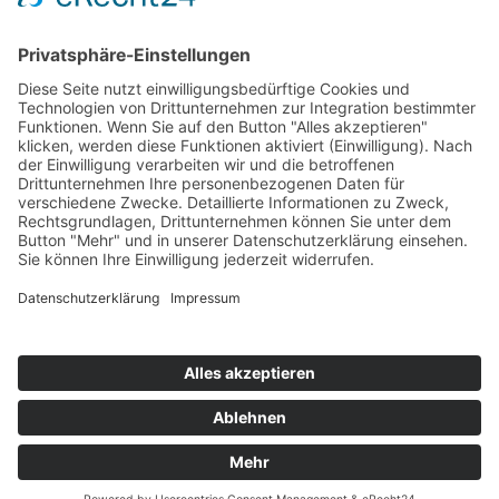
Newswall
Mitteilungen
Vereinsspielplan
Der SV Fortuna
Chronik
Sportanlage
Mitgliedschaft
Vereinsmagazin
Impressum
Datenschutz
©2026 SV Fortuna - Seit 1932. All rights reserved
Designed