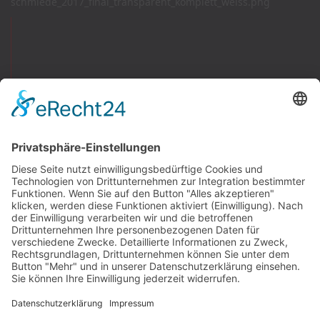
Newswall
Mitteilungen
Vereinsspielplan
Der SV Fortuna
Chronik
Sportanlage
Mitgliedschaft
Vereinsmagazin