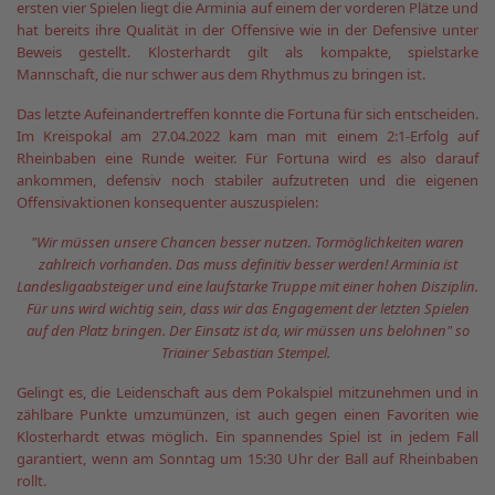
ersten vier Spielen liegt die Arminia auf einem der vorderen Plätze und
hat bereits ihre Qualität in der Offensive wie in der Defensive unter
Beweis gestellt. Klosterhardt gilt als kompakte, spielstarke
Mannschaft, die nur schwer aus dem Rhythmus zu bringen ist.
Das letzte Aufeinandertreffen konnte die Fortuna für sich entscheiden.
Im Kreispokal am 27.04.2022 kam man mit einem 2:1-Erfolg auf
Rheinbaben eine Runde weiter. Für Fortuna wird es also darauf
ankommen, defensiv noch stabiler aufzutreten und die eigenen
Offensivaktionen konsequenter auszuspielen:
"Wir müssen unsere Chancen besser nutzen. Tormöglichkeiten waren
zahlreich vorhanden. Das muss definitiv besser werden! Arminia ist
Landesligaabsteiger und eine laufstarke Truppe mit einer hohen Disziplin.
Für uns wird wichtig sein, dass wir das Engagement der letzten Spielen
auf den Platz bringen. Der Einsatz ist da, wir müssen uns belohnen" so
Triainer Sebastian Stempel.
Gelingt es, die Leidenschaft aus dem Pokalspiel mitzunehmen und in
zählbare Punkte umzumünzen, ist auch gegen einen Favoriten wie
Klosterhardt etwas möglich. Ein spannendes Spiel ist in jedem Fall
garantiert, wenn am Sonntag um 15:30 Uhr der Ball auf Rheinbaben
rollt.