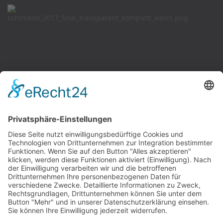
Newswall
Mitteilungen
Vereinsspielplan
Der SV Fortuna
Chronik
Sportanlage